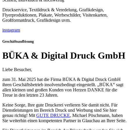
Druckservice, Textildruck & Veredelung, Grafikdesign,
Flyerproduktionen, Plakate, Werbeschilder, Visitenkarten,
Großformatdruck, Grafikdesign uvm.
instagram
Geschäfts­auf­lö­sung
BÜKA & Digi­tal Druck GmbH
Lie­be Besu­cher,
zum 31. Mai 2025 hat die Fir­ma BÜKA & Digi­tal Druck GmbH
ihren Geschäfts­be­trieb insol­venz­be­dingt ein­ge­stellt. „BÜKA“ sagt
allen klei­nen und gro­ßen Kun­den von Her­zen DANKE für die
Treue in den letz­ten 23 Jah­ren.
Kei­ne Sor­ge, Ihre gute Dru­cke­rei ver­lie­ren Sie damit nicht. Für
Dienst­leis­tun­gen im Bereich Druck und Wer­bung sind Sie hier
genau rich­tig! Mit
GUTE DRUCKE
, Micha­el Pösch­mann, haben
Sie wei­ter­hin einen kom­pe­ten­ten Part­ner in Glauch­au an Ihrer Sei­te.