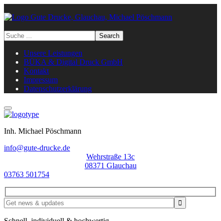
Unse­re Leis­tun­gen
BÜKA & Digi­tal Druck GmbH
Kon­takt
Impres­sum
Daten­schutz­er­klä­rung
Inh. Michael Pöschmann
info@gute-drucke.de
Wehrstraße 13c
08371 Glauchau
03763 501754
Schnell, individuell & hochwertig